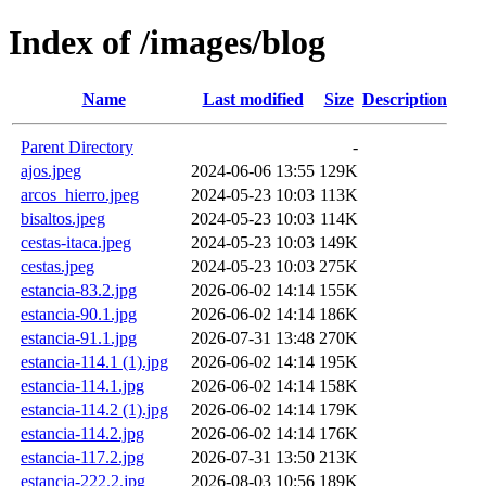
Index of /images/blog
Name
Last modified
Size
Description
Parent Directory
-
ajos.jpeg
2024-06-06 13:55
129K
arcos_hierro.jpeg
2024-05-23 10:03
113K
bisaltos.jpeg
2024-05-23 10:03
114K
cestas-itaca.jpeg
2024-05-23 10:03
149K
cestas.jpeg
2024-05-23 10:03
275K
estancia-83.2.jpg
2026-06-02 14:14
155K
estancia-90.1.jpg
2026-06-02 14:14
186K
estancia-91.1.jpg
2026-07-31 13:48
270K
estancia-114.1 (1).jpg
2026-06-02 14:14
195K
estancia-114.1.jpg
2026-06-02 14:14
158K
estancia-114.2 (1).jpg
2026-06-02 14:14
179K
estancia-114.2.jpg
2026-06-02 14:14
176K
estancia-117.2.jpg
2026-07-31 13:50
213K
estancia-222.2.jpg
2026-08-03 10:56
189K